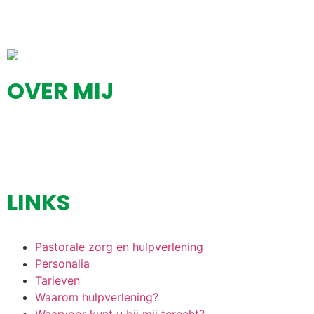
OVER MIJ
Mijn naam is Ali Stork. Sinds 1991 ben ik als kerkelijk
werker werkzaam bij verschillende protestants kerkelijke
gemeenten.
LINKS
Pastorale zorg en hulpverlening
Personalia
Tarieven
Waarom hulpverlening?
Waarvoor kunt u bij mij terecht?