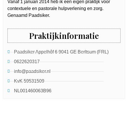
Vanaf 1 januari 2014 heb ik een eigen praktijk voor
contextuele en pastorale hulpverlening en zorg.
Genaamd Paadsiker.
Praktijkinformatie
Paadsiker Appelhôf 6 9041 GE Berltsum (FRL)
0622620317
info@paadsiker.nl
KvK 59531509
NL001460063B96